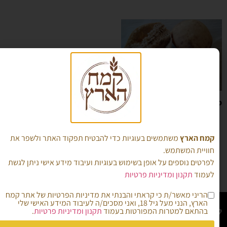
פיתות מקמח מלא גס/ קמח
כוסמין מלא/ 70%
למתכון >
קמח הארץ
משתמשים בעוגיות כדי להבטיח תפקוד האתר ולשפר את
חוויית המשתמש.
« הקודם
1
2
3
4
הבא »
לפרטים נוספים על אופן בשימוש בעוגיות ועיבוד מידע אישי ניתן לגשת
לעמוד
תקנון ומדיניות פרטיות
הריני מאשר/ת כי קראתי והבנתי את מדיניות הפרטיות של אתר קמח
הארץ, הנני מעל גיל 18, ואני מסכים/ה לעיבוד המידע האישי שלי
קמח הארץ
בהתאם למטרות המפורטות בעמוד
תקנון ומדיניות פרטיות
.