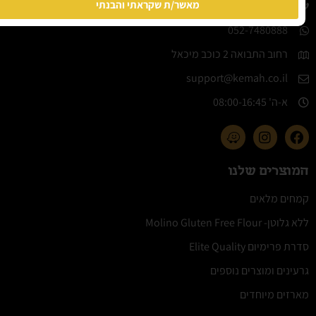
מאשר/ת שקראתי והבנתי
08-6442224​
052-7480888
רחוב התבואה 2 כוכב מיכאל
support@kemah.co.il
א-ה' 08:00-16:45​
המוצרים שלנו
קמחים מלאים
ללא גלוטן- Molino Gluten Free Flour
סדרת פרימיום Elite Quality
גרעינים ומוצרים נוספים
מארזים מיוחדים