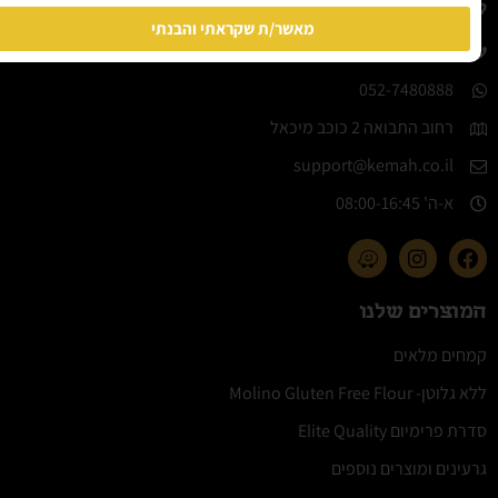
קמח הארץ
מאשר/ת שקראתי והבנתי
08-6442224​
052-7480888
רחוב התבואה 2 כוכב מיכאל
support@kemah.co.il
א-ה' 08:00-16:45​
המוצרים שלנו
קמחים מלאים
ללא גלוטן- Molino Gluten Free Flour
סדרת פרימיום Elite Quality
גרעינים ומוצרים נוספים