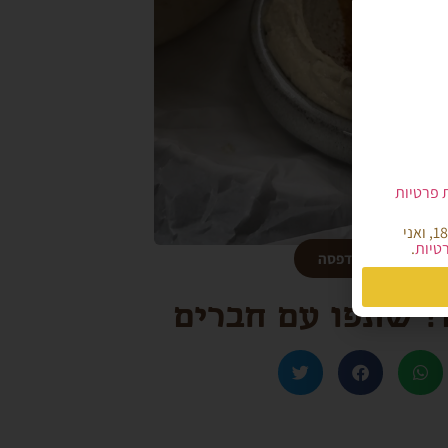
ת פרטיות
הריני מאשר/ת כי קראתי והבנתי את מדיניות הפרטיות של אתר קמח הארץ, הנני מעל גיל 18, ואני
רטיות
.
הורדה/הדפסה
 שתפו עם חברים