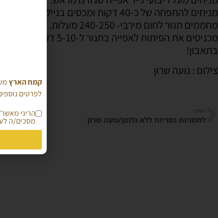
מניחים להתפחה של כ-40 דקות ומכסים בניילון נצמד/ מגבת.
מחממים תנור לחום מירבי- 240-250 מעלות.
מכניסים את הפיתות לאפייה בתנור ל-5-10 דקות עד להזהבה קלה.
בתאבון!
צילום : נועה שרון
קמח הארץ
משת
לפרטים נוספים 
הקודם
לחמניות כפריות ללא גלוטן/נועה שרון
מסכים/ה לעי