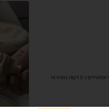
בקערת המיקסר עם וו גיטרה שמים את כל חומרי הבצק יחד ומפעילים כ-5 דקות במהירות