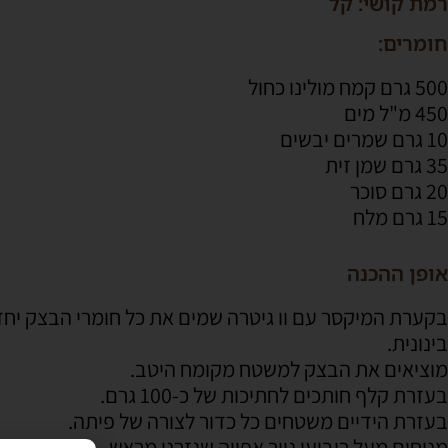
רמת קושי: קל
חומרים:
500 גרם קמח מולינו כחול
450 מ"ל מים
10 גרם שמרים יבשים
35 גרם שמן זית
20 גרם סוכר
15 גרם מלח
אופן ההכנה
בינונית.
מוציאים את הבצק למשטח מקומח היטב.
בעזרת קלף חותכים לחתיכות של כ-100 גרם.
בעזרת הידיים משטחים כל כדור לצורה של פיתה.
מניחים מעל ריבועי נייר אפייה שגזרנו מראש.