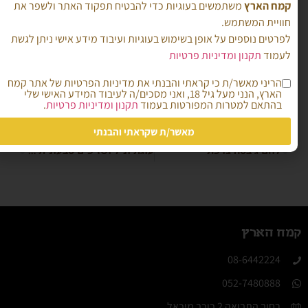
ומשקלה 900 ג'. המחמצת עם בועות ותדיף ריח חמצמץ
קמח הארץ
משתמשים בעוגיות כדי להבטיח תפקוד האתר ולשפר את
ופירותי. בשלב זה ניתן להכניס למקרר.
חוויית המשתמש.
לפרטים נוספים על אופן בשימוש בעוגיות ועיבוד מידע אישי ניתן לגשת
באופן כללי, מאחסנים את המחמצת במקרר, כאשר אנחנו
לעמוד
תקנון ומדיניות פרטיות
מאכילים אותה נאכיל ב-100% הידרציה. נותנים לה
להתחזק בחוץ כשעה ומכניסים שוב למקרר.
הריני מאשר/ת כי קראתי והבנתי את מדיניות הפרטיות של אתר קמח
הארץ, הנני מעל גיל 18, ואני מסכים/ה לעיבוד המידע האישי שלי
בהתאם למטרות המפורטות בעמוד
תקנון ומדיניות פרטיות
.
מאשר/ת שקראתי והבנתי
הקודם
הבא
לחם ג'בטה צרפתי
עוגת וניל ושזיפים טבעונית ללא גלוטן/ דניאל וגנר
קמח הארץ
08-6442224​
052-7480888
רחוב התבואה 2 כוכב מיכאל