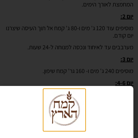
המחמצת לאורך הימים.
יום 2:
מוסיפים עוד 120 ג' מים ו-80 ג' קמח אל תוך העיסה שיצרנו
יום קודם.
מערבבים עד לאיחוד ונכסה למנוחה ל-24 שעות.
יום 3:
מוסיפים 240 ג' מים ו- 160 גר' קמח שיפון.
יום 4-6:
בתחילת היום הרביעי מוציאים מהעיסה שנוצרה 100 ג'
בלבד ואיתם נמשיך. את יתר 700 גר' נזרוק (או נחלק
לחברים להמשך בניית מחמצות).
לאחר מכן ממשיכים בדיוק באותן הפעולות של יום 1-3 שוב.
לאחר 6 ימים (ביום השביעי)
המחמצת מוכנה לשימוש