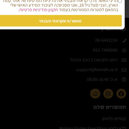
הריני מאשר/ת כי קראתי והבנתי את מדיניות הפרטיות של אתר קמח
הארץ, הנני מעל גיל 18, ואני מסכים/ה לעיבוד המידע האישי שלי
בהתאם למטרות המפורטות בעמוד
תקנון ומדיניות פרטיות
.
מאשר/ת שקראתי והבנתי
קמח הארץ
08-6442224​
052-7480888
רחוב התבואה 2 כוכב מיכאל
support@kemah.co.il
א-ה' 08:00-16:45​
המוצרים שלנו
קמחים מלאים
ללא גלוטן- Molino Gluten Free Flour