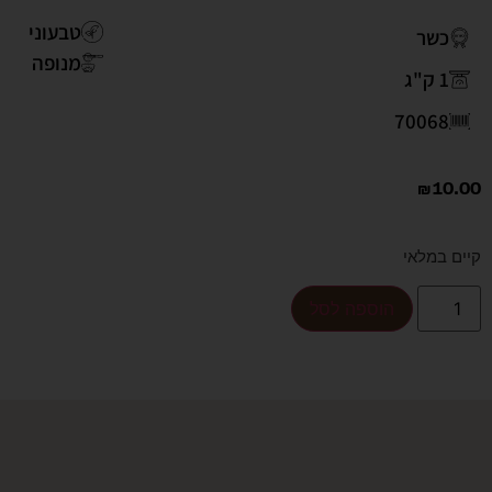
טבעוני
כשר
מנופה
1 ק"ג
70068
₪
10.00
קיים במלאי
הוספה לסל