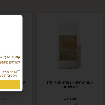
קמח הארץ
משת
לפרטים נוספים 
מסכים/ה לעי
קמח חיטה- נטחן מהגרעין
בשלמותו
ק"
.00
₪
10.00