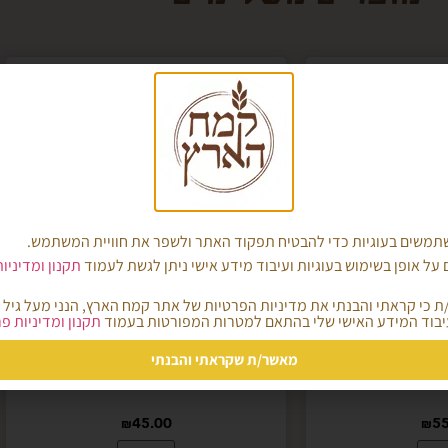
משים בעוגיות כדי להבטיח תפקוד האתר ולשפר את חוויית המשתמש.
על אופן בשימוש בעוגיות ועיבוד מידע אישי ניתן לגשת לעמוד
תקנון ומדיניו
בוד המידע האישי שלי בהתאם למטרות המפורטות בעמוד
תקנון ומדיניות פ
קמח פיצה ופוקאצ'ה אריזת 5
T550 – קמח לבן רב תכליתי-
מאשר/ת שקראתי והבנתי
ג
אריזת 5 ק"ג
₪
45.00
₪
55