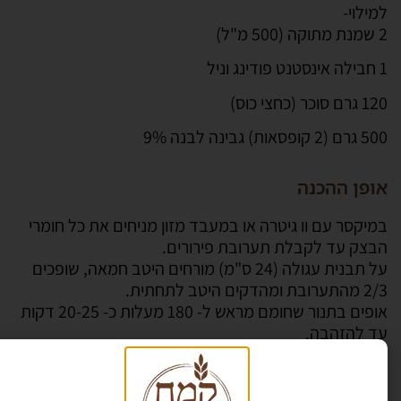
למילוי-
2 שמנת מתוקה (500 מ"ל)
1 חבילה אינסטנט פודינג וניל
120 גרם סוכר (כחצי כוס)
500 גרם (2 קופסאות) גבינה לבנה 9%
אופן ההכנה
במיקסר עם וו גיטרה או במעבד מזון מניחים את כל חומרי
הבצק עד לקבלת תערובת פירורים.
על תבנית עגולה (24 ס"מ) מורחים היטב חמאה, שופכים
2/3 מהתערובת ומהדקים היטב לתחתית.
אופים בתנור שחומם מראש ל- 180 מעלות כ- 20-25 דקות
עד להזהבה.
מצננים היטב. שימו לב- כשהבצק יוצא מהתנור הוא יחסית
רך ומתקשה ככל שהוא מתקרר.
את שארית הפירורים מפזרים על תבנית אפייה מרופדת