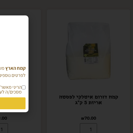
קמח הארץ
משת
לפרטים נוספים 
מסכים/ה לעי
קמח דורום איטלקי לפסטה
קמח אמר- נט
אריזת 5 ק"ג
בשלמ
.00
₪
70.00