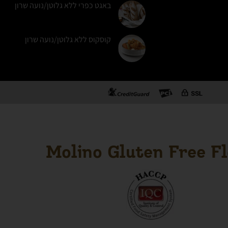
באגט כפרי ללא גלוטן/נועה שרון
קוסקוס ללא גלוטן/נועה שרון
Molino Gluten Free F