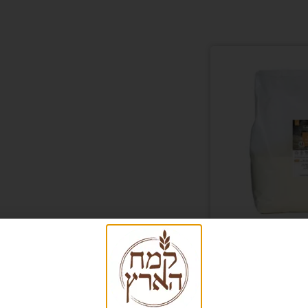
קמח דורום סמולינה איטלקי אריזת 5
ג
₪
70