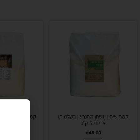
קמח שיפון- נטחן מהגרעין בשלמותו
אריזת 5 ק"ג
ק"
.00
₪
45.00