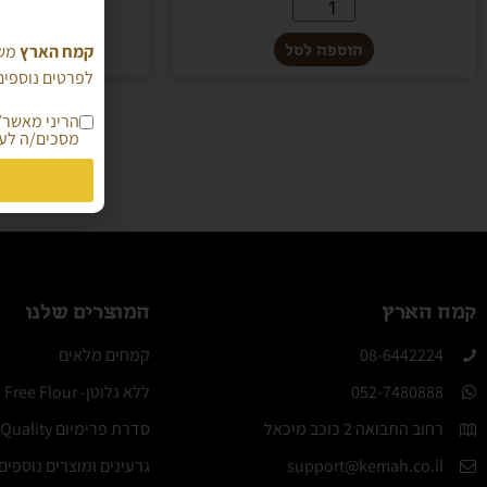
הוספה לסל
הוספה
קמח הארץ
משת
לפרטים נוספים 
מסכים/ה לעי
קמח הארץ
המוצרים שלנו
08-6442224​
קמחים מלאים
052-7480888
ללא גלוטן- Molino Gluten Free Flour
רחוב התבואה 2 כוכב מיכאל
סדרת פרימיום Elite Quality
support@kemah.co.il
גרעינים ומוצרים נוספים