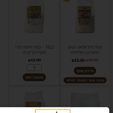
קמח ח'וראסאן- נטחן
T812 – קמח חיטה כפרי
מהגרעין בשלמותו
תוצרת גרמניה
₪
12.00
₪
15.00
₪
17.00
מידע נוסף
הוספה לסל