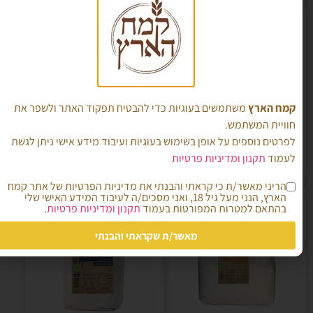
T812 קמח חיטה כפרי
קמח חיטה 70%- נטחן
תוצרת גרמניה- אריזת 5 ק"ג
מהגרעין בשלמותו
קמח הארץ
משתמשים בעוגיות כדי להבטיח תפקוד האתר ולשפר את
₪
10.00
₪
55.00
חוויית המשתמש.
לפרטים נוספים על אופן בשימוש בעוגיות ועיבוד מידע אישי ניתן לגשת
לעמוד
תקנון ומדיניות פרטיות
הוספה לסל
הוספה לסל
הריני מאשר/ת כי קראתי והבנתי את מדיניות הפרטיות של אתר קמח
הארץ, הנני מעל גיל 18, ואני מסכים/ה לעיבוד המידע האישי שלי
בהתאם למטרות המפורטות בעמוד
תקנון ומדיניות פרטיות
.
מאשר/ת שקראתי והבנתי