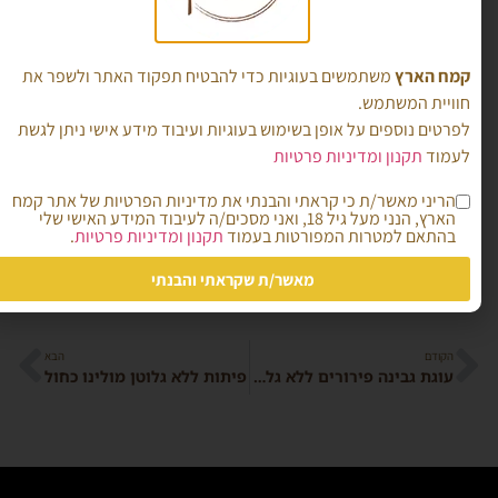
להטמעה.
מעבירים את הבצק למשטח מקומח היטב.
הבצק דביק, וזה בסדר.
קמח הארץ
משתמשים בעוגיות כדי להבטיח תפקוד האתר ולשפר את
מחלקים לכדורים של 100 גרם ומניחים להתפחה כשעה.
חוויית המשתמש.
מברישים במעט מים ומפזרים מעל את תערובת הפיצוחים.
לפרטים נוספים על אופן בשימוש בעוגיות ועיבוד מידע אישי ניתן לגשת
אופים בתנור שחומם מראש ל-190 מעלות במשך 25-30
לעמוד
תקנון ומדיניות פרטיות
דקות, או עד שהלחמניות מוכנות.
ביציאה מהתנור מכסים במגבת נקייה.
הריני מאשר/ת כי קראתי והבנתי את מדיניות הפרטיות של אתר קמח
הארץ, הנני מעל גיל 18, ואני מסכים/ה לעיבוד המידע האישי שלי
בתאבון !
בהתאם למטרות המפורטות בעמוד
תקנון ומדיניות פרטיות
.
צילום : נועה שרון
מאשר/ת שקראתי והבנתי
הקודם
הבא
עוגת גבינה פירורים ללא גלוטן/ניצן לוינסון
פיתות ללא גלוטן מולינו כחול