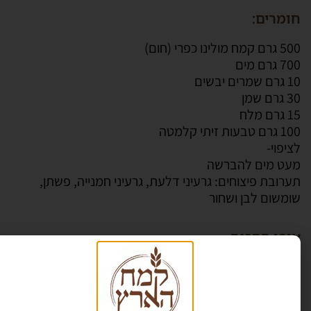
חומרים:
500 גרם קמח מולינו כפרי (חום)
700 גרם מים
10 גרם שמרים יבשים
30 גרם שמן
15 גרם מלח
100 גרם טבעות זיתי קלמטה
לציפוי-
מעט מים להברשה
תערובת פיצוחים: גרעיני דלעת, גרעיני חמנייה, פשתן,
שומשום לבן ושחור
אופן ההכנה
בקערת מיקסר עם וו גיטרה מניחים את כל מרכיבי הבצק
ומערבלים במהירות איטית כ-4 דקות.
מוסיפים את הזיתים ומערבלים עוד כחצי דקה, עד