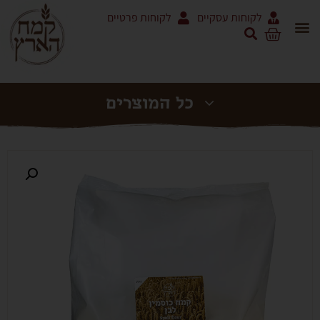
לקוחות עסקיים
לקוחות פרטיים
אריזות 5 ק"ג ושקים
מוצרי עגבניות RODOLFI