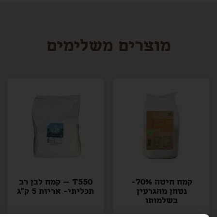
מוצרים משלימים
קמח חיטה 70%-
T550 – קמח לבן רב
נטחן מהגרעין
תכליתי- אריזת 5 ק"ג
בשלמותו
₪
45.00
₪
10.00