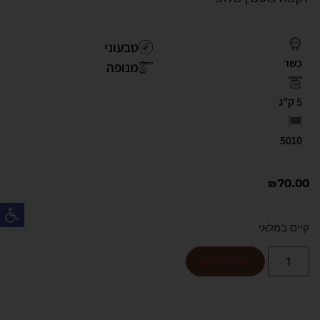
טבעוני
כשר
מנופה
5 ק"ג
5010
₪
70.00
פת
קיים במלאי
הוספה לסל