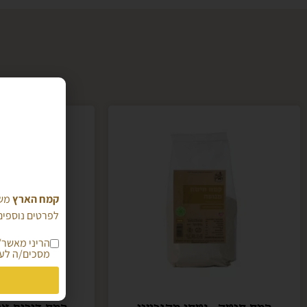
קמח הארץ
משת
לפרטים נוספים 
מסכים/ה לעי
קמח חיטה- נטחן מהגרעין
קמח דורום א