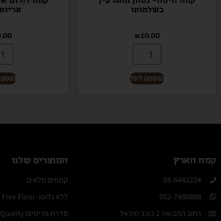
בשלמותו
אריזת 5 ק"
.00
₪
10.00
הוספה לסל
הוספה
קמח הארץ
המוצרים שלנו
08-6442224​
קמחים מלאים
052-7480888
ללא גלוטן- Molino Gluten Free Flour
רחוב התבואה 2 כוכב מיכאל
סדרת פרימיום Elite Quality