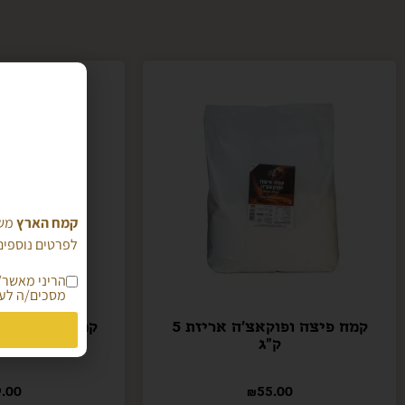
קמח הארץ
משת
לפרטים נוספים 
מסכים/ה לעי
קמח פיצה ופוקאצ'ה אריזת 5
קמח איינקורן-
ק"ג
בשלמ
.00
₪
55.00