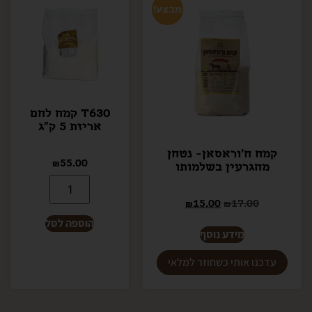
מבצע!
T630 קמח לחם
אריזת 5 ק"ג
קמח ח'וראסאן- נטחן
₪
55.00
מהגרעין בשלמותו
₪
15.00
₪
17.00
הוספה לסל
מידע נוסף