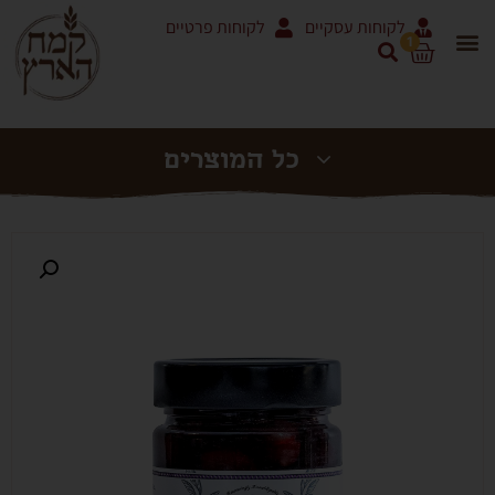
לקוחות עסקיים
לקוחות פרטיים
1
אריזות 5 ק"ג ושקים
מוצרי עגבניות RODOLFI