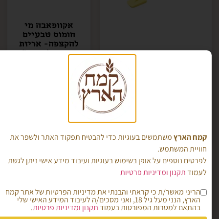
אקוופאבה מי
חומוס טבעיים
להקצפה- אריזת
חיסכון (12 יח')
סכין חריצה ללחם
₪
156.00
₪
216.00
Scaritech
₪
20.00
הוספה לסל
הוספה לסל
קמח הארץ
משתמשים בעוגיות כדי להבטיח תפקוד האתר ולשפר את
חוויית המשתמש.
לפרטים נוספים על אופן בשימוש בעוגיות ועיבוד מידע אישי ניתן לגשת
לעמוד
תקנון ומדיניות פרטיות
הריני מאשר/ת כי קראתי והבנתי את מדיניות הפרטיות של אתר קמח
הארץ, הנני מעל גיל 18, ואני מסכים/ה לעיבוד המידע האישי שלי
בהתאם למטרות המפורטות בעמוד
תקנון ומדיניות פרטיות
.