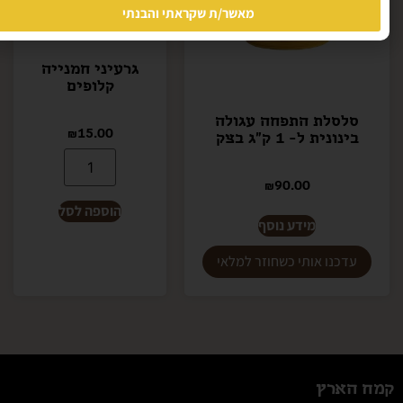
מאשר/ת שקראתי והבנתי
גרעיני חמנייה
קלופים
סלסלת התפחה עגולה
₪
15.00
בינונית ל- 1 ק"ג בצק
₪
90.00
הוספה לסל
מידע נוסף
קמח הארץ