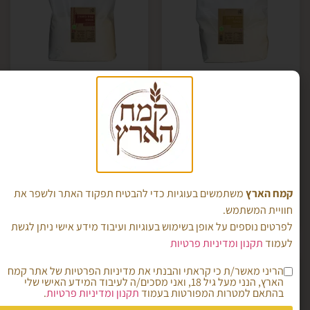
קמח חיטה נטחן
קמח כוסמין- נטחן
מהגרעין בשלמותו
מהגרעין בשלמותו
אריזת 5 ק"ג
אריזת 5 ק"ג
₪
70.00
₪
45.00
קמח הארץ
משתמשים בעוגיות כדי להבטיח תפקוד האתר ולשפר את
הוספה לסל
הוספה לסל
חוויית המשתמש.
לפרטים נוספים על אופן בשימוש בעוגיות ועיבוד מידע אישי ניתן לגשת
לעמוד
תקנון ומדיניות פרטיות
הריני מאשר/ת כי קראתי והבנתי את מדיניות הפרטיות של אתר קמח
הארץ, הנני מעל גיל 18, ואני מסכים/ה לעיבוד המידע האישי שלי
בהתאם למטרות המפורטות בעמוד
תקנון ומדיניות פרטיות
.