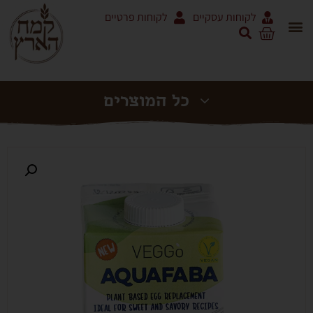
לקוחות עסקיים
לקוחות פרטיים
אריזות 5 ק"ג ושקים
מוצרי עגבניות RODOLFI