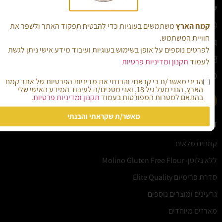
08-6442224​
052-7480888
קמח הארץ
משתמשים בעוגיות כדי להבטיח תפקוד האתר ולשפר את
חוויית המשתמש.
רחוב התבואה 2 כוכב מיכאל
לפרטים נוספים על אופן בשימוש בעוגיות ועיבוד מידע אישי ניתן לגשת
support@kemah.co.il
לעמוד
תקנון ומדיניות פרטיות
א-ה' 08:00-16:45​
הריני מאשר/ת כי קראתי והבנתי את מדיניות הפרטיות של אתר קמח
הארץ, הנני מעל גיל 18, ואני מסכים/ה לעיבוד המידע האישי שלי
בהתאם למטרות המפורטות בעמוד
תקנון ומדיניות פרטיות
.
מאשר/ת שקראתי והבנתי
המוצרים שלנו
קמחים מלאים
ללא גלוטן- Molino Gluten Free Flour
סדרת פרימיום Elite Quality
גרעינים ומוצרים נוספים
מארזים מיוחדים