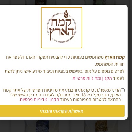
קמח פיצה טיפו 00
קמח פיצה ופוקאצ'ה אריזת
מאיטליה- להתפחה קצרה
5 ק"ג
אריזת 5 ק"ג (ללא צורך
₪
55.00
קמח הארץ
משתמשים בעוגיות כדי להבטיח תפקוד האתר ולשפר את
בניפוי)
חוויית המשתמש.
₪
70.00
לפרטים נוספים על אופן בשימוש בעוגיות ועיבוד מידע אישי ניתן לגשת
הוספה לסל
לעמוד
תקנון ומדיניות פרטיות
הוספה לסל
הריני מאשר/ת כי קראתי והבנתי את מדיניות הפרטיות של אתר קמח
הארץ, הנני מעל גיל 18, ואני מסכים/ה לעיבוד המידע האישי שלי
בהתאם למטרות המפורטות בעמוד
תקנון ומדיניות פרטיות
.
מאשר/ת שקראתי והבנתי