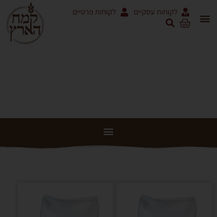
לקוחות עסקיים
לקוחות פרטיים
כשר
אריזות 5 ק"ג ושקים
מוצרי עגבניות RODOLFI