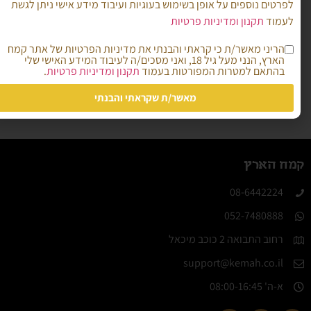
לפרטים נוספים על אופן בשימוש בעוגיות ועיבוד מידע אישי ניתן לגשת
החזר כספי או תתאפשר דחייה נוספת.
לעמוד
תקנון ומדיניות פרטיות
בכל מקרה, ניתן להעביר בכל שלב את הזכות
למשתתף אחר, בהודעה מראש.
הריני מאשר/ת כי קראתי והבנתי את מדיניות הפרטיות של אתר קמח
במידה ואנו נבטל את הסדנה מכל סיבה שהיא יוחזר
הארץ, הנני מעל גיל 18, ואני מסכים/ה לעיבוד המידע האישי שלי
בהתאם למטרות המפורטות בעמוד
תקנון ומדיניות פרטיות
.
כספכם במלואו.
מאשר/ת שקראתי והבנתי
קמח הארץ
08-6442224​
052-7480888
רחוב התבואה 2 כוכב מיכאל
support@kemah.co.il
א-ה' 08:00-16:45​