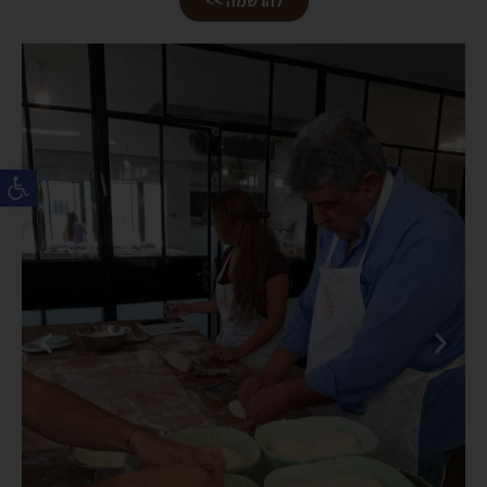
להרשמה >>
פת