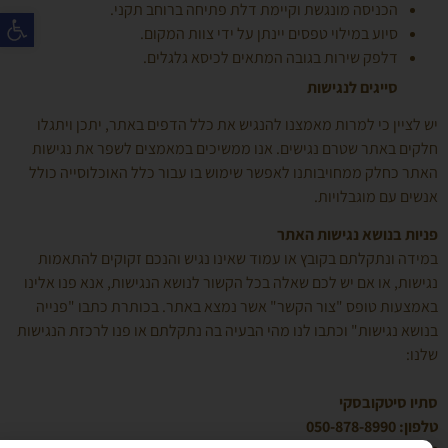
פת
הכניסה מונגשת וקיימת דלת פתיחה ברוחב תקני.
סיוע במילוי טפסים
יינתן על ידי צוות המקום.
דלפק שירות בגובה המתאים לכיסא גלגלים.
סייגים לנגישות
יש לציין כי למרות מאמצנו להנגיש את כלל הדפים באתר, יתכן ויתגלו
חלקים באתר שטרם נגישים. אנו ממשיכים במאמצים לשפר את נגישות
האתר כחלק ממחויבותנו לאפשר שימוש בו עבור כלל האוכלוסייה כולל
אנשים עם מוגבלויות.
פניות בנושא נגישות האתר
במידה ונתקלתם בקובץ או עמוד שאינו נגיש והנכם זקוקים להתאמות
נגישות, או אם יש לכם שאלה בכל הקשור לנושא הנגישות, אנא פנו אלינו
באמצעות טופס "צור הקשר" אשר נמצא באתר. בכותרת כתבו "פנייה
בנושא נגישות" וכתבו לנו מהי הבעיה בה נתקלתם או פנו לרכזת הנגישות
שלנו:
סתיו סיטקובסקי
טלפון: 050-878-8990