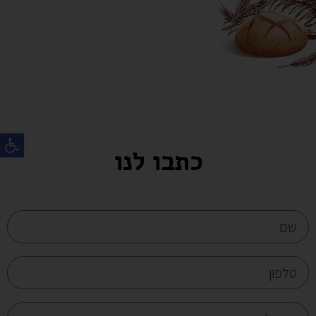
פת
כתבו לנו